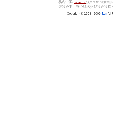
易名中国(
Ename.cn
)是中国专业域名注
您账户下。
整个域名交易过户过程
Copyright © 1998 - 2009
4.cn
All