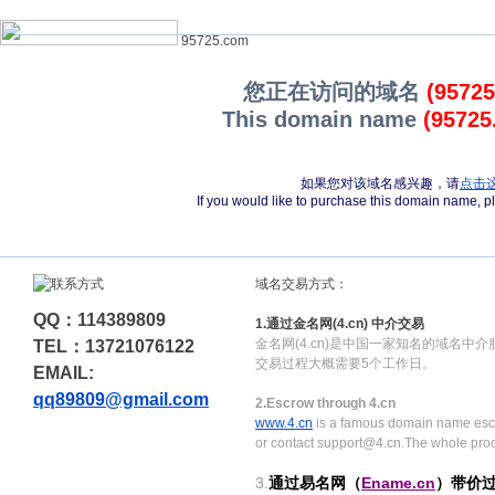
95725.com
您正在访问的域名
(9572
This domain name
(95725
如果您对该域名感兴趣，请
点击
If you would like to purchase this domain name, 
域名交易方式：
QQ：114389809
1.通过金名网(4.cn) 中介交易
金名网(4.cn)是中国一家知名的域名中
TEL：13721076122
交易过程大概需要5个工作日。
EMAIL:
qq89809@gmail.com
2.Escrow through 4.cn
www.4.cn
is a famous domain name escr
or contact support@4.cn.The whole pro
3.
通过易名网（
Ename.cn
）带价